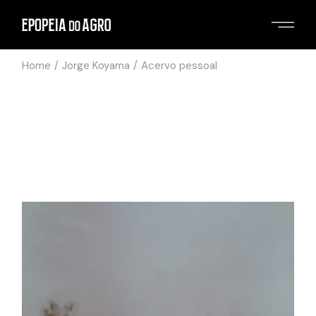
Home
Jorge Koyama
Acervo pessoal