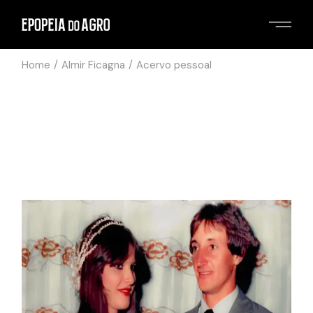
Home
Almir Ficagna
Acervo pessoal