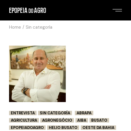
Skip
to
the
content
Home
Sin categoría
ENTREVISTA
SIN CATEGORÍA
ABRAPA
AGRICULTURA
AGRONEGÓCIO
AIBA
BUSATO
EPOPEIADOAGRO
HELIO BUSATO
OESTE DA BAHIA